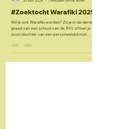
Krist De Mol
20 nov 2024
1 minuten om te lezen
#Zoektocht Warafiki 2025
Wil je ook Warafiki worden? Zit je in de derde
graad van een school van de BVL of ben je
zoon/dochter van een personeelslid met
hetzelfde...