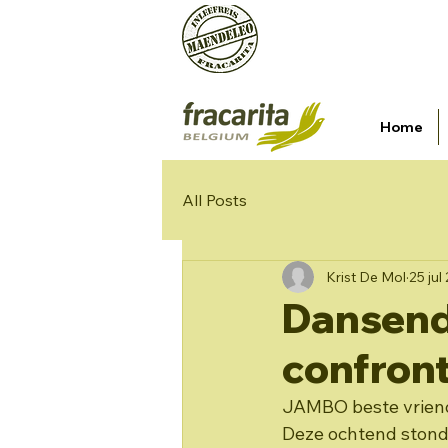
Een initiatief van vzw Organis
mailadres
Home
All Posts
Krist De Mol
25 jul
Dansend
confront
JAMBO beste vriendj
Deze ochtend stond