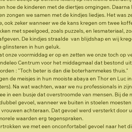
ien hoe de kinderen met de diertjes omgingen. Daarna 
n zongen we samen met de kindjes liedjes. Het was ze
, ook zeker wanneer we de kans kregen om twee koffe
en met speelgoed, zoals puzzels, en lesmateriaal, zoal
fgeven. De kindjes straalde  van blijdshap en wij kre
 glinsteren in hun geluk.
at onze voormiddag er op en zetten we onze toch op ve
deleo Centrum voor het middagmaal dat bestond uit r
orden : "Toch beter is dan die boterhammekes thuis."
en de meisjes in hun mooiste abaya en Thor en Luc i
ters). Na wat wachten, waar we nu professionals in zijn
ee in een busje dat overstroomde van mensen. Bij de 
ubbel gevoel, wanneer we buiten in stoelen moesten 
vrouwen achteraan. Dat gevoel werd versterkt door u
 morele waarden erg tegenspraken.
rtrokken we met een onconfortabel gevoel naar het dic