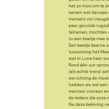
het zo mooi om te z
samen wat dansjes e
moment vol vreugde
paar gevulde rugzakk
telramen, mochten a
zo een beetje mee te
Een beetje daarna z
tussenstop het Maen
wat in Luna haar wo
Rond één uur sprong
(als echte trend-set
we richting de mosk
hadden we wel een d
mannen vooraan en 
de leiders die onze
Na deze beleving ve