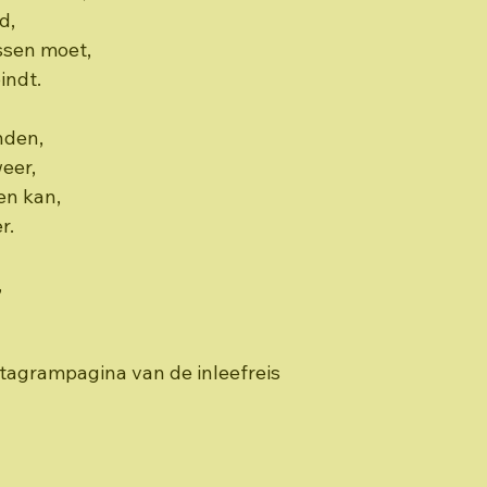
d,
issen moet,
indt.
nden,
weer,
len kan,
r.
,
nstagrampagina van de inleefreis