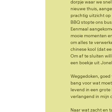
dorpje waar we snel
nieuwe thuis, aang
prachtig uitzicht o
BBQ stopte ons busj
Eenmaal aangekomen
mooie momenten en e
om alles te verwerk
chinese kool (dat ee
Om af te sluiten wi
een boekje uit Jonel
Weggedoken, goed v
bang voor wat moet
levend in een grote 
verlangend in mijn
Naar wat zacht en ta