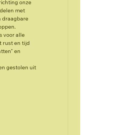
ichting onze 
delen met 
n draagbare 
oppen. 
voor alle 
ust en tijd 
tten" en 
n gestolen uit 