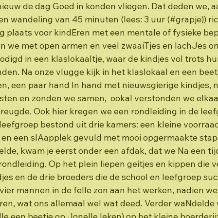
nieuw de dag Goed in konden vliegen. Dat deden we, 
een wandeling van 45 minuten (lees: 3 uur (#grapje)) r
 plaats voor kindEren met een mentale of fysieke bep
 we met open armen en veel zwaaiTjes en lachJes o
digd in een klaslokaaltje, waar de kindjes vol trots hu
den. Na onze vlugge kijk in het klaslokaal en een beetj
 een paar hand In hand met nieuwsgierige kindjes, n
sten en zonden we samen,  ookal verstonden we elkaar
reugde. Ook hier kregen we een rondleiding in de leefg
 leefgroep bestond uit drie kamers: een kleine voorraa
, en een slAapplek gevuld met mooi opgermaakte stap
lde, kwam je eerst onder een afdak, dat we Na een tijd
rondleiding. Op het plein liepen geitjes en kippen die 
es en de drie broeders die de school en leefgroep succ
vier mannen in de felle zon aan het werken, nadien wer
en, wat ons allemaal wel wat deed. Verder waNdelde 
Ie een beetje op Jonelle leken) op het kleine boerderij