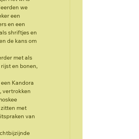
leerden we 
ker een 
rs en een 
s shriftjes en 
gen de kans om 
rder met als 
ijst en bonen, 
n een Kandora 
, vertrokken 
moskee 
zitten met 
itspraken van 
htbijzijnde 