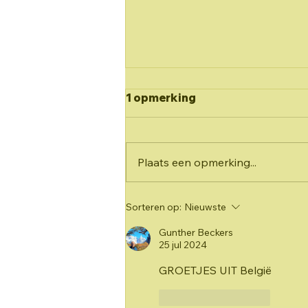
Warafiki 2025: 3,2,1, ...
1 opmerking
START: Kennismaken in
Lummen
Enkele maanden na het
verlossende nieuws was het dat
Plaats een opmerking...
nu eindelijk zo ver: Het
allereerste weekend. We
kwamen samen in het OC...
Sorteren op:
Nieuwste
Gunther Beckers
25 jul 2024
GROETJES UIT België 
Like
Reageren