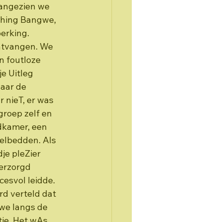
aangezien we 
iching Bangwe, 
erking.
ntvangen. We 
n foutloze 
e Uitleg 
aar de 
 nieT, er was 
roep zelf en 
dkamer, een 
elbedden. Als 
je pleZier 
verzorgd 
esvol leidde. 
d verteld dat 
we langs de 
tje. Het wAs 