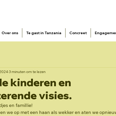
atie Broeders van Liefde i.s.m. vzw Fracarita Belgium -
E-
Over ons
Te gast in Tanzania
Concreet
Engageme
 2024
3 minuten om te lezen
e kinderen en
erende visies.
es en famillie!
en we op met een haan als wekker en aten we opnieu