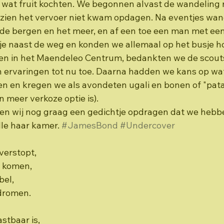
 wat fruit kochten. We begonnen alvast de wandeling r
ezien het vervoer niet kwam opdagen. Na eventjes wan
p de bergen en het meer, en af een toe een man met ee
e naast de weg en konden we allemaal op het busje h
 in het Maendeleo Centrum, bedankten we de scouts 
rvaringen tot nu toe. Daarna hadden we kans op wat r
en en kregen we als avondeten ugali en bonen of "pata
n meer verkoze optie is).
llen wij nog graag een gedichtje opdragen dat we hebbe
le haar kamer. 
#JamesBond
#Undercover
erstopt,
 komen,
bel,
 dromen.
stbaar is,