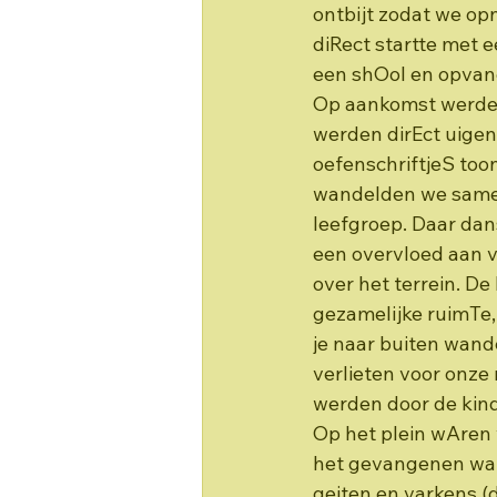
ontbijt zodat we op
diRect startte met 
een shOol en opvang
Op aankomst werden
werden dirEct uigeno
oefenschriftjeS toon
wandelden we samen,
leefgroep. Daar dan
een overvloed aan v
over het terrein. De
gezamelijke ruimTe
je naar buiten wande
verlieten voor onze 
werden door de kindj
Op het plein wAren 
het gevangenen war
geiten en varkens (d