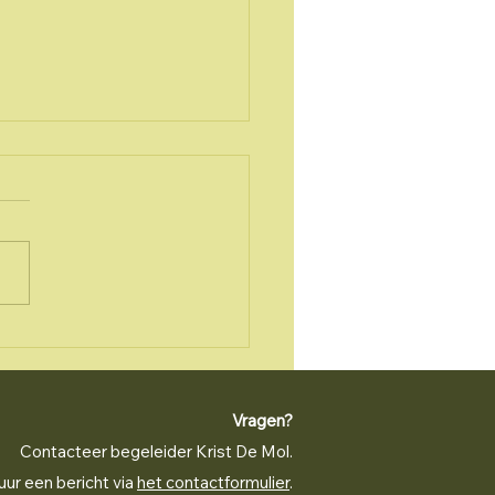
 zaterdag of zondag
 de getuigenisavond
de inleefreizigers!
Vragen?
Contacteer begeleider Krist De Mol.
uur een bericht via
het contactformulier
.