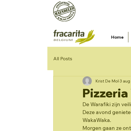
Een initiatief van vzw Organis
mailadres
Home
All Posts
Krist De Mol
3 aug
Pizzeri
De Warafiki zijn ve
Deze avond genieten
WakaWaka.
Morgen gaan ze ontb