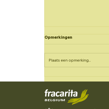
Warafiki 2025: 3,2,1, ...
Opmerkingen
START: Kennismaken in
Lummen
Enkele maanden na het
verlossende nieuws was het dat
Plaats een opmerking...
nu eindelijk zo ver: Het
allereerste weekend. We
kwamen samen in het OC...