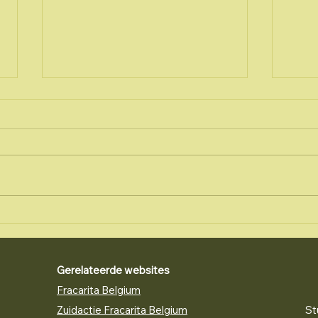
#Zoektocht Warafiki
Kom
2025
naar
van 
Gerelateerde websites
Fracarita Belgium
Zuidactie Fracarita Belgium
St