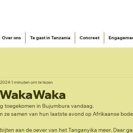
atie Broeders van Liefde i.s.m. vzw Fracarita Belgium -
E-
Over ons
Te gast in Tanzania
Concreet
Engageme
 2024
1 minuten om te lezen
a WakaWaka
ilig toegekomen in Bujumbura vandaag.
 ze samen van hun laatste avond op Afrikaanse bodem
ijten aan de oever van het Tanganyika meer. Daar ga