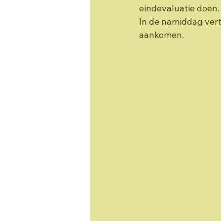
eindevaluatie doen.
In de namiddag vert
aankomen. 