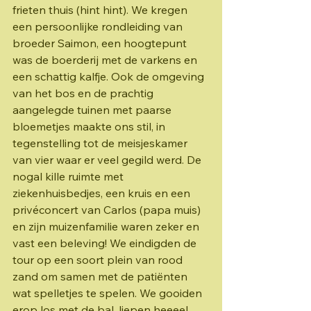
frieten thuis (hint hint). We kregen 
een persoonlijke rondleiding van 
broeder Saimon, een hoogtepunt 
was de boerderij met de varkens en 
een schattig kalfje. Ook de omgeving 
van het bos en de prachtig 
aangelegde tuinen met paarse 
bloemetjes maakte ons stil, in 
tegenstelling tot de meisjeskamer 
van vier waar er veel gegild werd. De 
nogal kille ruimte met 
ziekenhuisbedjes, een kruis en een 
privéconcert van Carlos (papa muis) 
en zijn muizenfamilie waren zeker en 
vast een beleving! We eindigden de 
tour op een soort plein van rood 
zand om samen met de patiënten 
wat spelletjes te spelen. We gooiden 
erop los met de bal, liepen heeeel 