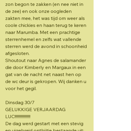
zon begon te zakken (en nee niet in 
de zee) en ook onze oogleden 
zakten mee, het was tijd om weer als 
coole chickies en haan terug te keren 
naar Marumba. Met een prachtige 
sterrenhemel en zelfs wat vallende 
sterren werd de avond in schoonheid 
afgesloten. 
Shoutout naar Agnes de salamander 
die door Kimberly en Margaux in een 
gat van de nacht net naast hen op 
de wc deur is gekropen. Wij danken u 
voor het gegil.
Dinsdag 30/7
GELUKKIGE VERJAARDAG 
LUC!!!!!!!!!!!!!!!!!!
De dag werd gestart met een stevig 
en uigebreid ontbijtje bestaande uit: 