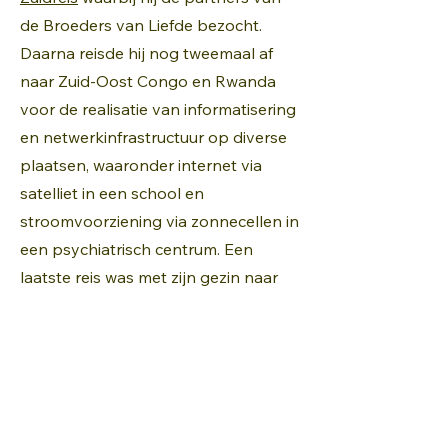
de Broeders van Liefde bezocht.
Daarna reisde hij nog tweemaal af
naar Zuid-Oost Congo en Rwanda
voor de realisatie van informatisering
en netwerkinfrastructuur op diverse
plaatsen, waaronder internet via
satelliet in een school en
stroomvoorziening via zonnecellen in
een psychiatrisch centrum. Een
laatste reis was met zijn gezin naar
vrienden in Uganda. Het is de eerste
keer dat hij meegaat als begeleider
van de Inleefreis, maar met veel
goesting en toch al wat ervaring op
het Afrikaans continent.