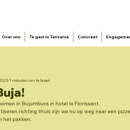
atie Broeders van Liefde i.s.m. vzw Fracarita Belgium -
E-
Over ons
Te gast in Tanzania
Concreet
Engageme
 2023
1 minuten om te lezen
Buja!
omen in Bujumbura in hotel le Florissant.
tiseren richting thuis zijn we nu op weg naar een pizz
n het pakken.