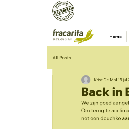
Een initiatief van vzw Organis
mailadres
Home
All Posts
Krist De Mol
15 jul
Back in 
We zijn goed aangek
Om terug te acclima
net een douchke aa