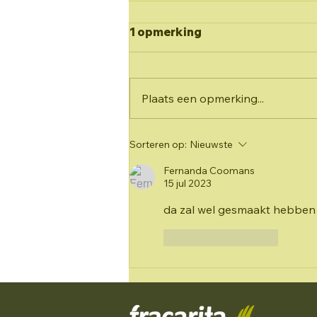
Warafiki 2025: 3,2,1, ...
1 opmerking
START: Kennismaken in
Lummen
Enkele maanden na het
verlossende nieuws was het dat
Plaats een opmerking...
nu eindelijk zo ver: Het
allereerste weekend. We
kwamen samen in het OC...
Sorteren op:
Nieuwste
Fernanda Coomans
15 jul 2023
da zal wel gesmaakt hebben
Like
Reageren